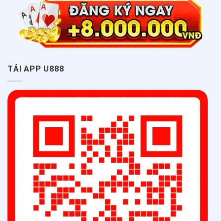
TẢI APP U888