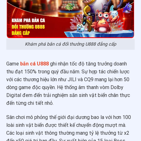
Khám phá bắn cá đổi thưởng U888 đẳng cấp
Game
bắn cá U888
ghi nhận tốc độ tăng trưởng doanh
thu đạt 150% trong quý đầu năm. Sự hợp tác chiến lược
với các thương hiệu lớn như JILI và CQ9 mang lại hơn 50
dòng game độc quyền. Hệ thống âm thanh vòm Dolby
Digital đem đến trải nghiệm săn sinh vật biển chân thực
đến từng chi tiết nhỏ.
Sân chơi mô phỏng thế giới đại dương bao la với hơn 100
loài sinh vật biển được thiết kế chuyển động mượt mà.
Các loại sinh vật thông thường mang tỷ lệ thưởng từ x2
đến x50 giá trị ban đầu. Sự xuất hiện của 15 loại Boss