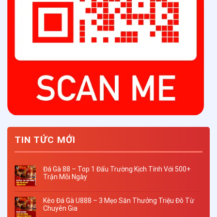
TIN TỨC MỚI
Đá Gà 88 – Top 1 Đấu Trường Kịch Tính Với 500+
Trận Mỗi Ngày
Kèo Đá Gà U888 – 3 Mẹo Săn Thưởng Triệu Đô Từ
Chuyên Gia