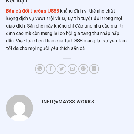
Kết luận
Bắn cá đổi thưởng U888
khẳng định vị thế nhờ chất
lượng dịch vụ vượt trội và sự uy tín tuyệt đối trong mọi
giao dịch. Sân chơi này không chỉ đáp ứng nhu cầu giải trí
đỉnh cao mà còn mang lại cơ hội gia tăng thu nhập hấp
dẫn. Việc lựa chọn tham gia tại U888 mang lại sự yên tâm
tối đa cho mọi người yêu thích săn cá.
INFO@MAY88.WORKS