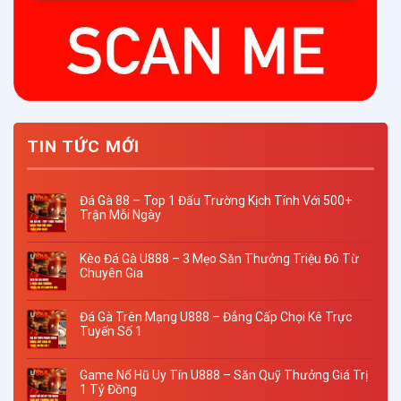
TIN TỨC MỚI
Đá Gà 88 – Top 1 Đấu Trường Kịch Tính Với 500+
Trận Mỗi Ngày
Kèo Đá Gà U888 – 3 Mẹo Săn Thưởng Triệu Đô Từ
Chuyên Gia
Đá Gà Trên Mạng U888 – Đẳng Cấp Chọi Kê Trực
Tuyến Số 1
Game Nổ Hũ Uy Tín U888 – Săn Quỹ Thưởng Giá Trị
1 Tỷ Đồng