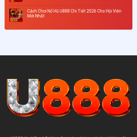
Cách Chơi Nổ Hũ U888 Chi Tiết 2026 Cho Hội Viên
Mới Nhất