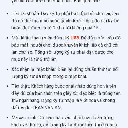
yêu cầu đã được thiết lập sẵn. Bao gồm như:
Tên tài khoản: Dãy ký tự phải bắt đầu bởi chữ cái, sau
đó có thể thêm số hoặc gạch dưới. Tổng độ dài ký tự
buộc đạt được là từ 2 cho tới không quá 15.
Mật khẩu thành viên đăng ký
U88
: Để đảm bảo cấp độ
bảo mật, người chơi được khuyến khích lập cả chữ cái
lẫn chữ số. Tổng số lượng ký tự phải đạt được cho
mục này là từ 6 trở lên.
Xác nhận lại mật khẩu: Điền lại đúng chuẩn thứ tự, số
lượng ký tự đã nhập trong ô mật khẩu.
Tên thật: Khách hàng buộc phải nhập đúng họ và tên
đầy đủ của bản thân trên giấy tờ, đặc biệt là trùng tên
thẻ ngân hàng. Dạng ký tự nhập là viết hoa và không
dấu, ví dụ TRAN VAN AN.
Mã xác minh: Dữ liệu nhập vào phải hoàn toàn trùng
khớp về thứ tự, số lượng ký tự được hiển thị ở cuối ô.