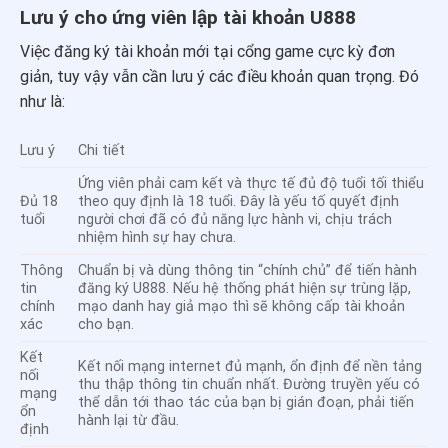
Lưu ý cho ứng viên lập tài khoản U888
Việc đăng ký tài khoản mới tại cổng game cực kỳ đơn
giản, tuy vậy vẫn cần lưu ý các điều khoản quan trọng. Đó
như là:
Lưu ý
Chi tiết
Ứng viên phải cam kết và thực tế đủ độ tuổi tối thiểu
Đủ 18
theo quy định là 18 tuổi. Đây là yếu tố quyết định
tuổi
người chơi đã có đủ năng lực hành vi, chịu trách
nhiệm hình sự hay chưa.
Thông
Chuẩn bị và dùng thông tin “chính chủ” để tiến hành
tin
đăng ký U888. Nếu hệ thống phát hiện sự trùng lặp,
chính
mạo danh hay giả mạo thì sẽ không cấp tài khoản
xác
cho bạn.
Kết
Kết nối mạng internet đủ mạnh, ổn định để nền tảng
nối
thu thập thông tin chuẩn nhất. Đường truyền yếu có
mạng
thể dẫn tới thao tác của bạn bị gián đoạn, phải tiến
ổn
hành lại từ đầu.
định