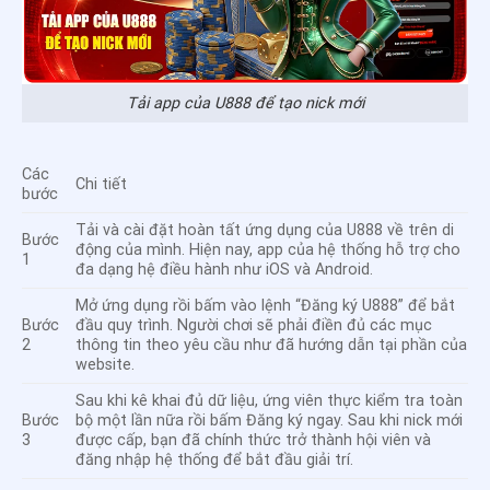
Tải app của U888 để tạo nick mới
Các
Chi tiết
bước
Tải và cài đặt hoàn tất ứng dụng của U888 về trên di
Bước
động của mình. Hiện nay, app của hệ thống hỗ trợ cho
1
đa dạng hệ điều hành như iOS và Android.
Mở ứng dụng rồi bấm vào lệnh “Đăng ký U888” để bắt
Bước
đầu quy trình. Người chơi sẽ phải điền đủ các mục
2
thông tin theo yêu cầu như đã hướng dẫn tại phần của
website.
Sau khi kê khai đủ dữ liệu, ứng viên thực kiểm tra toàn
Bước
bộ một lần nữa rồi bấm Đăng ký ngay. Sau khi nick mới
3
được cấp, bạn đã chính thức trở thành hội viên và
đăng nhập hệ thống để bắt đầu giải trí.