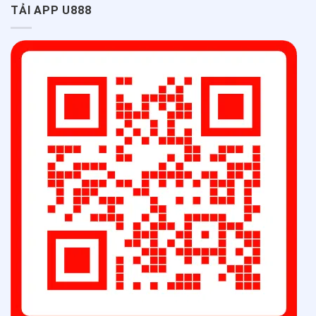
TẢI APP U888