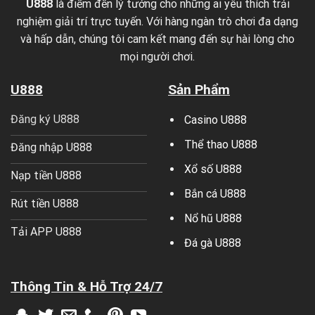
U888
là điểm đến lý tưởng cho những ai yêu thích trải
nghiệm giải trí trực tuyến. Với hàng ngàn trò chơi đa dạng
và hấp dẫn, chúng tôi cam kết mang đến sự hài lòng cho
mọi người chơi.
U888
Sản Phẩm
Đăng ký U888
Casino U888
Thể thao U888
Đăng nhập U888
Xổ số U888
Nạp tiền U888
Bắn cá U888
Rút tiền U888
Nổ hũ U888
Tải APP U888
Đá gà U888
Thông Tin & Hỗ Trợ 24/7